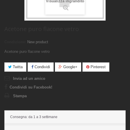
Visualizza ingrandito
Acetone puro flacone vetro
Condizione:
New product
Acetone puro flacone vetro
Twitta
Condividi
Google+
Pinterest
Invia ad un amico
Condividi su Facebook!
Stampa
Consegna: da 1 a 3 settimane