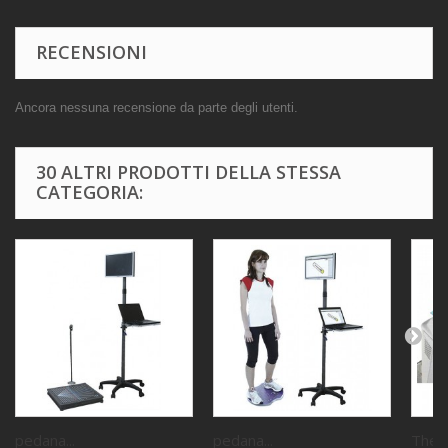
RECENSIONI
Ancora nessuna recensione da parte degli utenti.
30 ALTRI PRODOTTI DELLA STESSA
CATEGORIA:
pedana...
pedana...
Ther