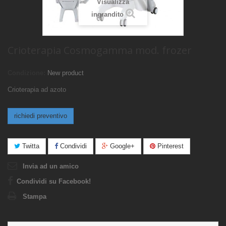
Visualizza
ingrandito
Crioterapia Cosmogamma mod. frozer
Condizione:
New product
Crioterapia ad azoto
richiedi preventivo
Twitta
Condividi
Google+
Pinterest
Invia ad un amico
Condividi su Facebook!
Stampa